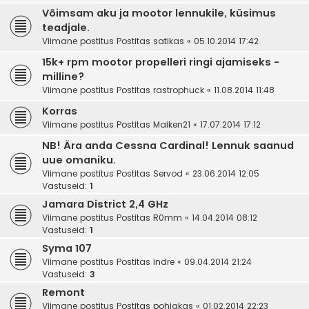
Võimsam aku ja mootor lennukile, küsimus
teadjale.
Viimane postitus Postitas
satikas
«
05.10.2014 17:42
15k+ rpm mootor propelleri ringi ajamiseks -
milline?
Viimane postitus Postitas
rastrophuck
«
11.08.2014 11:48
Korras
Viimane postitus Postitas
Maiken21
«
17.07.2014 17:12
NB! Ära anda Cessna Cardinal! Lennuk saanud
uue omaniku.
Viimane postitus Postitas
Servod
«
23.06.2014 12:05
Vastuseid:
1
Jamara District 2,4 GHz
Viimane postitus Postitas
R0mm
«
14.04.2014 08:12
Vastuseid:
1
Syma 107
Viimane postitus Postitas
indre
«
09.04.2014 21:24
Vastuseid:
3
Remont
Viimane postitus Postitas
pohjakas
«
01.02.2014 22:23