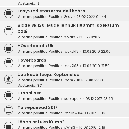
Vastuseid:
2
EasyStari startermudeli kohta
Viimane postitus Postitas
Gray
«
23.02.2022 04:44
Blade SR 120, Mudellennuk 1180mm, spektrum
DX6i
Viimane postitus Postitas
holdin
«
12.05.2020 21:33
HOverboards Uk
Viimane postitus Postitas
jack2k18
«
10.02.2019 22:00
Hoverboards
Viimane postitus Postitas
jack2k18
«
10.02.2019 21:59
Uus kaubitseja: Kopterid.ee
Viimane postitus Postitas
indre
«
10.10.2018 23:18
Vastuseid:
37
Drooni ost.
Viimane postitus Postitas
soolapurk
«
03.12.2017 23:45
Talvepäevad 2017
Viimane postitus Postitas
imelik
«
04.03.2017 16:16
Läheb ostuks.Kumb?
Viimane postitus Postitas
pWn13
«
10.03.2016 12:18