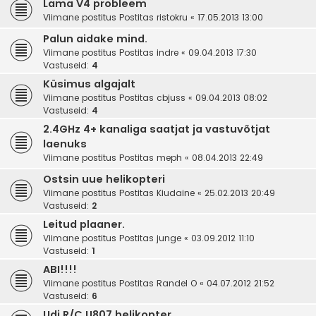
Lama V4 probleem
Viimane postitus Postitas
ristokru
«
17.05.2013 13:00
Palun aidake mind.
Viimane postitus Postitas
indre
«
09.04.2013 17:30
Vastuseid:
4
Küsimus algajalt
Viimane postitus Postitas
cbjuss
«
09.04.2013 08:02
Vastuseid:
4
2.4GHz 4+ kanaliga saatjat ja vastuvõtjat
laenuks
Viimane postitus Postitas
meph
«
08.04.2013 22:49
Ostsin uue helikopteri
Viimane postitus Postitas
Kiudaine
«
25.02.2013 20:49
Vastuseid:
2
Leitud plaaner.
Viimane postitus Postitas
junge
«
03.09.2012 11:10
Vastuseid:
1
ABI!!!!
Viimane postitus Postitas
Randel O
«
04.07.2012 21:52
Vastuseid:
6
Udi R/C U807 helikopter