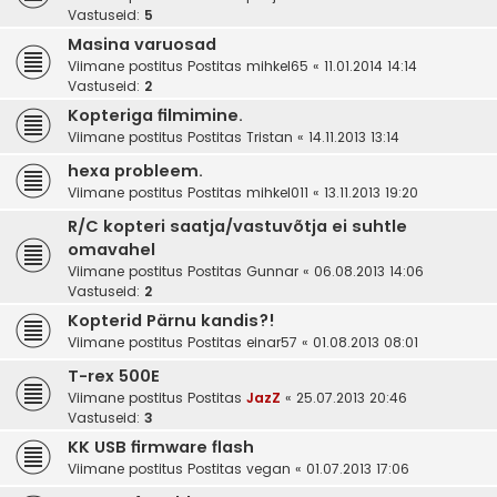
Vastuseid:
5
Masina varuosad
Viimane postitus Postitas
mihkel65
«
11.01.2014 14:14
Vastuseid:
2
Kopteriga filmimine.
Viimane postitus Postitas
Tristan
«
14.11.2013 13:14
hexa probleem.
Viimane postitus Postitas
mihkel011
«
13.11.2013 19:20
R/C kopteri saatja/vastuvõtja ei suhtle
omavahel
Viimane postitus Postitas
Gunnar
«
06.08.2013 14:06
Vastuseid:
2
Kopterid Pärnu kandis?!
Viimane postitus Postitas
einar57
«
01.08.2013 08:01
T-rex 500E
Viimane postitus Postitas
JazZ
«
25.07.2013 20:46
Vastuseid:
3
KK USB firmware flash
Viimane postitus Postitas
vegan
«
01.07.2013 17:06