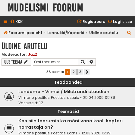
Mudelismi foorum
KKK
Registreeru
Logi sisse
O
Foorumi pealeht
Lennukid/Kopterid
Üldine arutelu
t
Üldine arutelu
s
Moderaator:
JazZ
i
Otsi
Täiendatud otsing
Uus teema
138 teemat
1
2
3
Järgmine
Teadaanded
Lendama - Viimsi / Milstrandi staadion
Viimane postitus Postitas
asterix
«
25.04.2009 08:38
Vastuseid:
17
Teemasid
Kas siin foorumis ka mõni vana kooli kopteri
harrastaja on?
Viimane postitus Postitas
KathT
«
12.03.2026 16:39