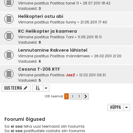
Viimane postitus Postitas
tanel 11
«
28.07.2011 18:42
Vastuseid:
3
Helikopteri ostu abi
Viimane postitus Postitas
funny
«
21.05.2011 17:40
RC Helikopter ja kaamera
Viimane postitus Postitas
Toni
«
11.05.2011 15:11
Vastuseid:
8
Lennutamine Rakvere lähistel
Viimane postitus Postitas
männikmees
«
26.02.2011 21:20
Vastuseid:
6
Cessna T-206 RTF
Viimane postitus Postitas
JazZ
«
12.02.2011 09:31
Vastuseid:
5
Uus teema
138 teemat
1
2
3
Järgmine
Hüppa
Foorumi õigused
Sa
ei saa
teha uusi teemasid siin foorumis
Sa
ei saa
postitustele vastata siin foorumis