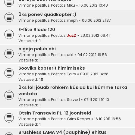
Viimane postitus Postitas
Miku
«
16.06.2012 10:48
Üks põnev quadkopter :)
Viimane postitus Postitas
meph
«
06.06.2012 21:37
E-flite Blade 120
Viimane postitus Postitas
JazZ
«
28.02.2012 08:41
Vastuseid:
1
algaja palub abi
Viimane postitus Postitas
urki
«
04.02.2012 19:56
Vastuseid:
1
Sooviks kopterit filmimiseks
Viimane postitus Postitas
Taits
«
09.01.2012 14:28
Vastuseid:
10
Üks loll jõuab rohkem küsida kui kümme tarka
vastata
Viimane postitus Postitas
Servod
«
07.11.2011 10:10
Vastuseid:
1
Otsin Transavia PL-12 jooniseid
Viimane postitus Postitas
Grim Reaper
«
16.10.2011 16:58
Vastuseid:
1
Brushless LAMA V4 (Dauphine) ehitus