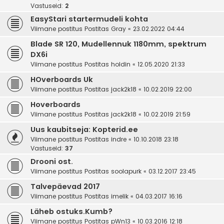
Vastuseid:
2
EasyStari startermudeli kohta
Viimane postitus Postitas
Gray
«
23.02.2022 04:44
Blade SR 120, Mudellennuk 1180mm, spektrum
DX6i
Viimane postitus Postitas
holdin
«
12.05.2020 21:33
HOverboards Uk
Viimane postitus Postitas
jack2k18
«
10.02.2019 22:00
Hoverboards
Viimane postitus Postitas
jack2k18
«
10.02.2019 21:59
Uus kaubitseja: Kopterid.ee
Viimane postitus Postitas
indre
«
10.10.2018 23:18
Vastuseid:
37
Drooni ost.
Viimane postitus Postitas
soolapurk
«
03.12.2017 23:45
Talvepäevad 2017
Viimane postitus Postitas
imelik
«
04.03.2017 16:16
Läheb ostuks.Kumb?
Viimane postitus Postitas
pWn13
«
10.03.2016 12:18