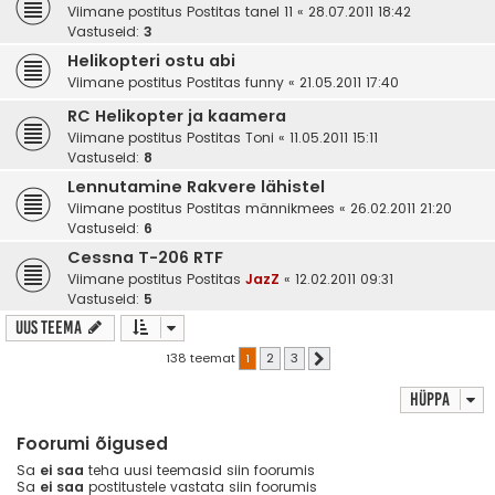
Viimane postitus Postitas
tanel 11
«
28.07.2011 18:42
Vastuseid:
3
Helikopteri ostu abi
Viimane postitus Postitas
funny
«
21.05.2011 17:40
RC Helikopter ja kaamera
Viimane postitus Postitas
Toni
«
11.05.2011 15:11
Vastuseid:
8
Lennutamine Rakvere lähistel
Viimane postitus Postitas
männikmees
«
26.02.2011 21:20
Vastuseid:
6
Cessna T-206 RTF
Viimane postitus Postitas
JazZ
«
12.02.2011 09:31
Vastuseid:
5
Uus teema
138 teemat
1
2
3
Järgmine
Hüppa
Foorumi õigused
Sa
ei saa
teha uusi teemasid siin foorumis
Sa
ei saa
postitustele vastata siin foorumis