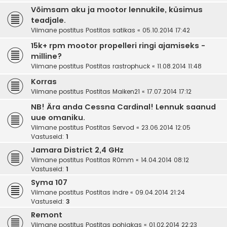
Võimsam aku ja mootor lennukile, küsimus
teadjale.
Viimane postitus Postitas
satikas
«
05.10.2014 17:42
15k+ rpm mootor propelleri ringi ajamiseks -
milline?
Viimane postitus Postitas
rastrophuck
«
11.08.2014 11:48
Korras
Viimane postitus Postitas
Maiken21
«
17.07.2014 17:12
NB! Ära anda Cessna Cardinal! Lennuk saanud
uue omaniku.
Viimane postitus Postitas
Servod
«
23.06.2014 12:05
Vastuseid:
1
Jamara District 2,4 GHz
Viimane postitus Postitas
R0mm
«
14.04.2014 08:12
Vastuseid:
1
Syma 107
Viimane postitus Postitas
indre
«
09.04.2014 21:24
Vastuseid:
3
Remont
Viimane postitus Postitas
pohjakas
«
01.02.2014 22:23