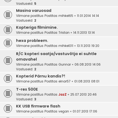
Vastuseid:
5
Masina varuosad
Viimane postitus Postitas
mihkel65
«
11.01.2014 14:14
Vastuseid:
2
Kopteriga filmimine.
Viimane postitus Postitas
Tristan
«
14.11.2013 13:14
hexa probleem.
Viimane postitus Postitas
mihkel011
«
13.11.2013 19:20
R/C kopteri saatja/vastuvõtja ei suhtle
omavahel
Viimane postitus Postitas
Gunnar
«
06.08.2013 14:06
Vastuseid:
2
Kopterid Pärnu kandis?!
Viimane postitus Postitas
einar57
«
01.08.2013 08:01
T-rex 500E
Viimane postitus Postitas
JazZ
«
25.07.2013 20:46
Vastuseid:
3
KK USB firmware flash
Viimane postitus Postitas
vegan
«
01.07.2013 17:06