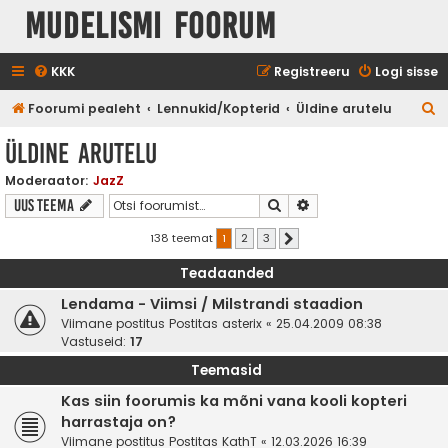
Mudelismi foorum
KKK
Registreeru
Logi sisse
O
Foorumi pealeht
Lennukid/Kopterid
Üldine arutelu
t
Üldine arutelu
s
Moderaator:
JazZ
i
Otsi
Täiendatud otsing
Uus teema
138 teemat
1
2
3
Järgmine
Teadaanded
Lendama - Viimsi / Milstrandi staadion
Viimane postitus Postitas
asterix
«
25.04.2009 08:38
Vastuseid:
17
Teemasid
Kas siin foorumis ka mõni vana kooli kopteri
harrastaja on?
Viimane postitus Postitas
KathT
«
12.03.2026 16:39