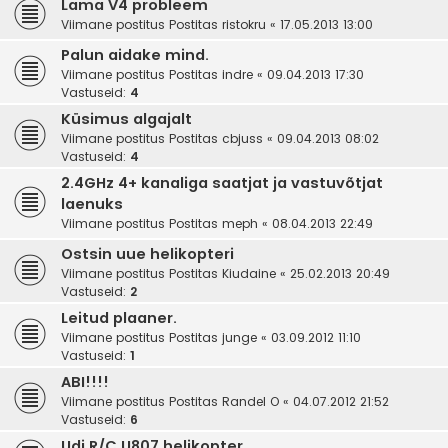
Lama V4 probleem
Viimane postitus Postitas
ristokru
«
17.05.2013 13:00
Palun aidake mind.
Viimane postitus Postitas
indre
«
09.04.2013 17:30
Vastuseid:
4
Küsimus algajalt
Viimane postitus Postitas
cbjuss
«
09.04.2013 08:02
Vastuseid:
4
2.4GHz 4+ kanaliga saatjat ja vastuvõtjat
laenuks
Viimane postitus Postitas
meph
«
08.04.2013 22:49
Ostsin uue helikopteri
Viimane postitus Postitas
Kiudaine
«
25.02.2013 20:49
Vastuseid:
2
Leitud plaaner.
Viimane postitus Postitas
junge
«
03.09.2012 11:10
Vastuseid:
1
ABI!!!!
Viimane postitus Postitas
Randel O
«
04.07.2012 21:52
Vastuseid:
6
Udi R/C U807 helikopter