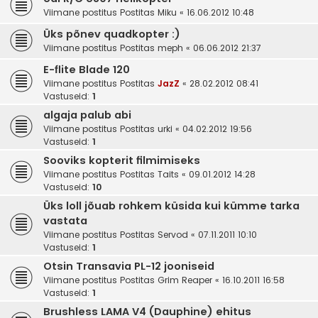
Viimane postitus Postitas
Miku
«
16.06.2012 10:48
Üks põnev quadkopter :)
Viimane postitus Postitas
meph
«
06.06.2012 21:37
E-flite Blade 120
Viimane postitus Postitas
JazZ
«
28.02.2012 08:41
Vastuseid:
1
algaja palub abi
Viimane postitus Postitas
urki
«
04.02.2012 19:56
Vastuseid:
1
Sooviks kopterit filmimiseks
Viimane postitus Postitas
Taits
«
09.01.2012 14:28
Vastuseid:
10
Üks loll jõuab rohkem küsida kui kümme tarka
vastata
Viimane postitus Postitas
Servod
«
07.11.2011 10:10
Vastuseid:
1
Otsin Transavia PL-12 jooniseid
Viimane postitus Postitas
Grim Reaper
«
16.10.2011 16:58
Vastuseid:
1
Brushless LAMA V4 (Dauphine) ehitus