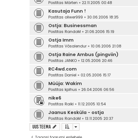
Postitas
Märten
» 22.11.2005 00:48
Kasutaja Funn !
Postitas
oliwer999
» 30.06.2006 18:35
Ostja: Businessman
Postitas
RandoM
» 21.06.2006 15:19
Ostja Imm
Postitas
Võsalendur
» 10.06.2006 21:08
Ostja Raine Ambus (pingviin)
Postitas
JANKO
» 12.05.2006 20:46
RC4wd.com
Postitas
Daniel
» 02.05.2006 15:17
Müüja: Wakim
Postitas
kpihus
» 26.04.2006 06:56
nike6
Postitas
Raiki
» 11.12.2005 10:54
Jaanus Kesküla - ostja
Postitas
RandoM
» 13.11.2005 20:37
Uus teema
Tagasi foorumi esilehele