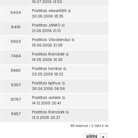
19.07.2006 13:53
Postitas
oliwer999
5434
30.06.2006 18:35
Postitas
JANKO
8419
21.06.2006 21:13
Postitas
Võsalendur
5803
10.06.2006 21:08
Postitas
RandoM
7494
14.05.2006 14:36
Postitas
tomkar
5960
02.05.2006 18:32
Postitas
kpihus
5397
26.04.2006 06:56
Postitas
asterix
10767
14.12.2005 20:41
Postitas
RandoM
5957
13.11.2005 20:37
49 teemat •
1
. leht
1
-st
Hüppa