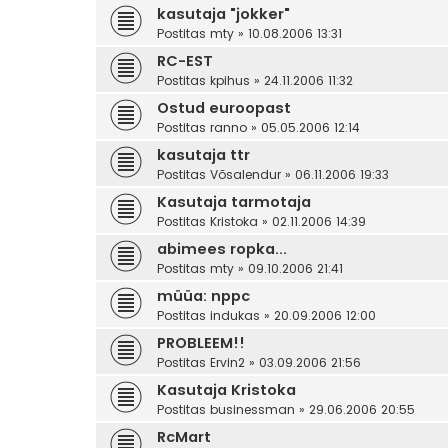
kasutaja "jokker"
Postitas
mty
» 10.08.2006 13:31
RC-EST
Postitas
kpihus
» 24.11.2006 11:32
Ostud euroopast
Postitas
ranno
» 05.05.2006 12:14
kasutaja ttr
Postitas
Võsalendur
» 06.11.2006 19:33
Kasutaja tarmotaja
Postitas
Kristoka
» 02.11.2006 14:39
abimees ropka...
Postitas
mty
» 09.10.2006 21:41
müüa: nppc
Postitas
indukas
» 20.09.2006 12:00
PROBLEEM!!
Postitas
Ervin2
» 03.09.2006 21:56
Kasutaja Kristoka
Postitas
businessman
» 29.06.2006 20:55
RcMart