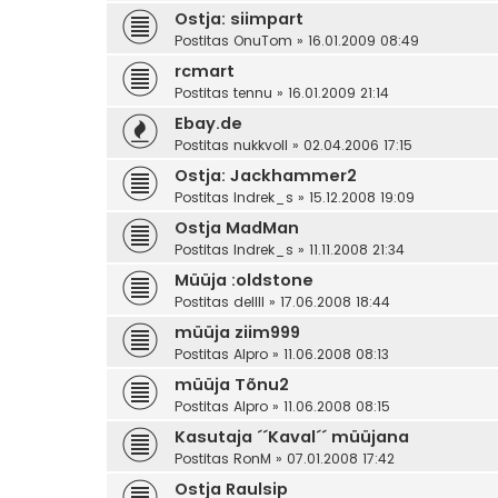
Ostja: siimpart
Postitas
OnuTom
» 16.01.2009 08:49
rcmart
Postitas
tennu
» 16.01.2009 21:14
Ebay.de
Postitas
nukkvoll
» 02.04.2006 17:15
Ostja: Jackhammer2
Postitas
Indrek_s
» 15.12.2008 19:09
Ostja MadMan
Postitas
Indrek_s
» 11.11.2008 21:34
Müüja :oldstone
Postitas
dellll
» 17.06.2008 18:44
müüja ziim999
Postitas
Alpro
» 11.06.2008 08:13
müüja Tõnu2
Postitas
Alpro
» 11.06.2008 08:15
Kasutaja ´´Kaval´´ müüjana
Postitas
RonM
» 07.01.2008 17:42
Ostja Raulsip