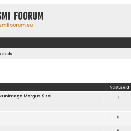
smi foorum
smifoorum.eu
siside
tud otsing
Vastuseid
ikunimega Margus Sirel
1
0
5