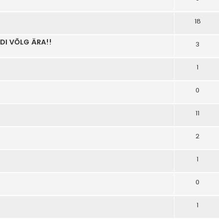
18
DI VÕLG ÄRA!!
3
1
0
11
2
1
0
1