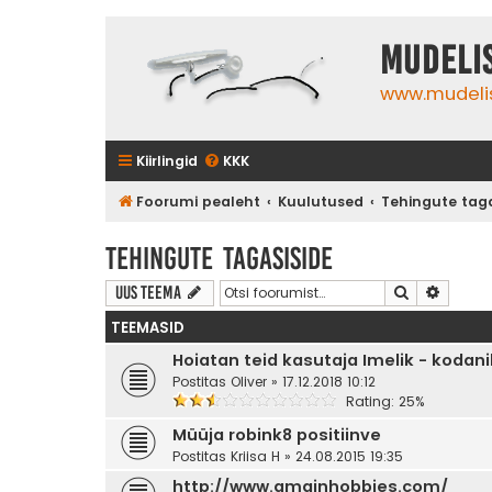
Mudeli
www.mudeli
Kiirlingid
KKK
Foorumi pealeht
Kuulutused
Tehingute taga
Tehingute tagasiside
Otsi
Täienda
Uus teema
TEEMASID
Hoiatan teid kasutaja Imelik - kodan
Postitas
Oliver
» 17.12.2018 10:12
Rating: 25%
Müüja robink8 positiinve
Postitas
Kriisa H
» 24.08.2015 19:35
http://www.amainhobbies.com/