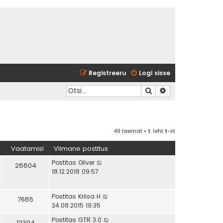
Registreeru
Logi sisse
Otsi
Täiendatud otsing
49 teemat •
1
. leht
1
-st
Vaatamisi
Viimane postitus
Postitas
Oliver
28804
18.12.2018 09:57
Postitas
Kriisa H
7685
24.08.2015 19:35
Postitas
GTR 3.0
12304