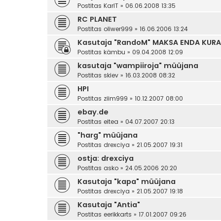
Postitas
KarlT
» 06.06.2008 13:35
RC PLANET
Postitas
oliwer999
» 16.06.2006 13:24
Kasutaja "RandoM" MAKSA ENDA KURA
Postitas
kämbu
» 09.04.2008 12:09
kasutaja "wampiiroja" müüjana
Postitas
skiev
» 16.03.2008 08:32
HPI
Postitas
ziim999
» 10.12.2007 08:00
ebay.de
Postitas
eitea
» 04.07.2007 20:13
"harg" müüjana
Postitas
drexciya
» 21.05.2007 19:31
ostja: drexciya
Postitas
asko
» 24.05.2006 20:20
Kasutaja "kapa" müüjana
Postitas
drexciya
» 21.05.2007 19:18
Kasutaja "Antia"
Postitas
eerikkarts
» 17.01.2007 09:26