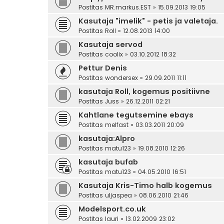
Postitas
MR.markus.EST
» 15.09.2013 19:05
Kasutaja "imelik" - petis ja valetaja.
Postitas
Roll
» 12.08.2013 14:00
Kasutaja servod
Postitas
coolix
» 03.10.2012 18:32
Pettur Denis
Postitas
wondersex
» 29.09.2011 11:11
kasutaja Roll, kogemus positiivne
Postitas
Juss
» 26.12.2011 02:21
Kahtlane tegutsemine ebays
Postitas
melfast
» 03.03.2011 20:09
kasutaja:Alpro
Postitas
matu123
» 19.08.2010 12:26
kasutaja bufab
Postitas
matu123
» 04.05.2010 16:51
Kasutaja Kris-Timo halb kogemus
Postitas
uljaspea
» 08.06.2010 21:46
Modelsport.co.uk
Postitas
lauri
» 13.02.2009 23:02