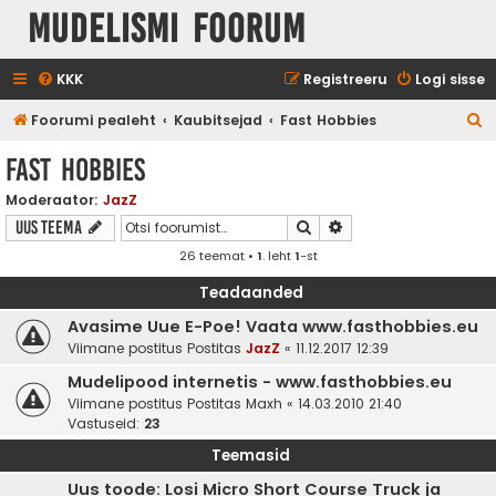
Mudelismi foorum
KKK
Registreeru
Logi sisse
O
Foorumi pealeht
Kaubitsejad
Fast Hobbies
t
Fast Hobbies
s
Moderaator:
JazZ
i
Otsi
Täiendatud otsing
Uus teema
26 teemat •
1
. leht
1
-st
Teadaanded
Avasime Uue E-Poe! Vaata www.fasthobbies.eu
Viimane postitus Postitas
JazZ
«
11.12.2017 12:39
Mudelipood internetis - www.fasthobbies.eu
Viimane postitus Postitas
Maxh
«
14.03.2010 21:40
Vastuseid:
23
Teemasid
Uus toode: Losi Micro Short Course Truck ja