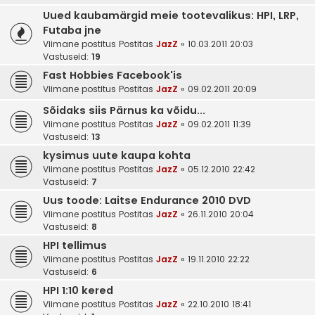
Uued kaubamärgid meie tootevalikus: HPI, LRP,
Futaba jne
Viimane postitus Postitas
JazZ
«
10.03.2011 20:03
Vastuseid:
19
Fast Hobbies Facebook'is
Viimane postitus Postitas
JazZ
«
09.02.2011 20:09
Sõidaks siis Pärnus ka võidu...
Viimane postitus Postitas
JazZ
«
09.02.2011 11:39
Vastuseid:
13
kysimus uute kaupa kohta
Viimane postitus Postitas
JazZ
«
05.12.2010 22:42
Vastuseid:
7
Uus toode: Laitse Endurance 2010 DVD
Viimane postitus Postitas
JazZ
«
26.11.2010 20:04
Vastuseid:
8
HPI tellimus
Viimane postitus Postitas
JazZ
«
19.11.2010 22:22
Vastuseid:
6
HPI 1:10 kered
Viimane postitus Postitas
JazZ
«
22.10.2010 18:41