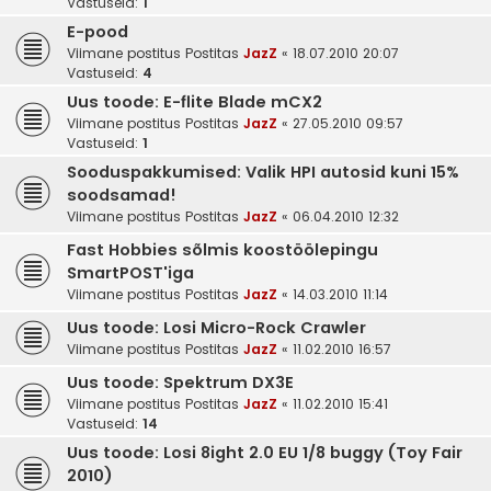
Vastuseid:
1
E-pood
Viimane postitus Postitas
JazZ
«
18.07.2010 20:07
Vastuseid:
4
Uus toode: E-flite Blade mCX2
Viimane postitus Postitas
JazZ
«
27.05.2010 09:57
Vastuseid:
1
Sooduspakkumised: Valik HPI autosid kuni 15%
soodsamad!
Viimane postitus Postitas
JazZ
«
06.04.2010 12:32
Fast Hobbies sõlmis koostöölepingu
SmartPOST'iga
Viimane postitus Postitas
JazZ
«
14.03.2010 11:14
Uus toode: Losi Micro-Rock Crawler
Viimane postitus Postitas
JazZ
«
11.02.2010 16:57
Uus toode: Spektrum DX3E
Viimane postitus Postitas
JazZ
«
11.02.2010 15:41
Vastuseid:
14
Uus toode: Losi 8ight 2.0 EU 1/8 buggy (Toy Fair
2010)