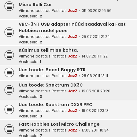
Micr‏o Ralli Car
Viimane postitus Postitas
JazZ
«
05.03.2012 16:56
Vastuseid:
2
VRC-3NT USB adapter nüüd saadaval ka Fast
Hobbies mudelipoes
Viimane postitus Postitas
JazZ
«
25.07.2011 21:24
Vastuseid:
2
Küsimus tellimise kohta.
Viimane postitus Postitas
JazZ
«
14.07.2011 11:22
Vastuseid:
1
Uus toode: Boost Buggy RTR
Viimane postitus Postitas
JazZ
«
28.06.2011 13:11
Uus toode: Spektrum DX3C
Viimane postitus Postitas
JazZ
«
19.05.2011 20:20
Vastuseid:
3
Uus toode: Spektrum DX3R PRO
Viimane postitus Postitas
JazZ
«
18.03.2011 23:13
Vastuseid:
3
Fast Hobbies Losi Micro Challenge
Viimane postitus Postitas
JazZ
«
17.03.2011 10:34
Vastuseid:
7