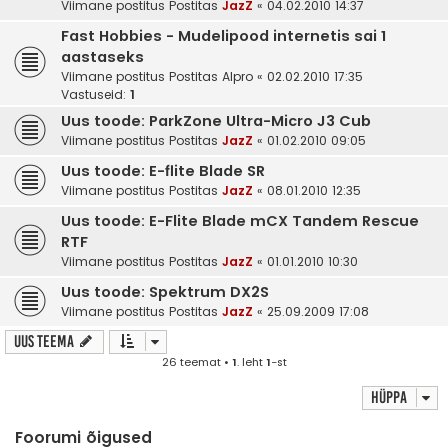
Viimane postitus Postitas
JazZ
«
04.02.2010 14:37
Fast Hobbies - Mudelipood internetis sai 1
aastaseks
Viimane postitus Postitas
Alpro
«
02.02.2010 17:35
Vastuseid:
1
Uus toode: ParkZone Ultra-Micro J3 Cub
Viimane postitus Postitas
JazZ
«
01.02.2010 09:05
Uus toode: E-flite Blade SR
Viimane postitus Postitas
JazZ
«
08.01.2010 12:35
Uus toode: E-Flite Blade mCX Tandem Rescue
RTF
Viimane postitus Postitas
JazZ
«
01.01.2010 10:30
Uus toode: Spektrum DX2S
Viimane postitus Postitas
JazZ
«
25.09.2009 17:08
Uus teema
26 teemat •
1
. leht
1
-st
Hüppa
Foorumi õigused